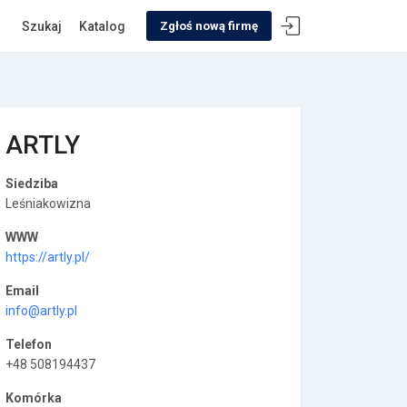
Szukaj
Katalog
Zgłoś nową firmę
ARTLY
Siedziba
Leśniakowizna
WWW
https://artly.pl/
Email
info@artly.pl
Telefon
+48 508194437
Komórka