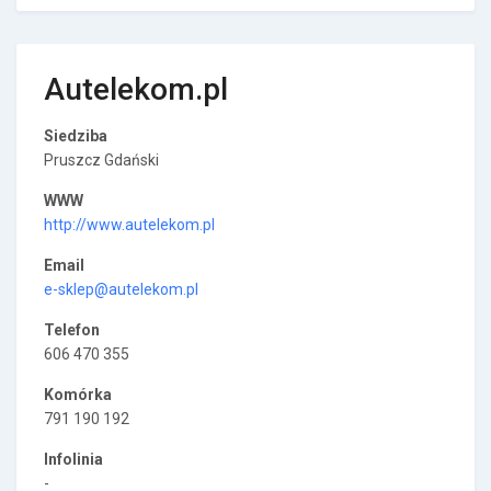
Autelekom.pl
Siedziba
Pruszcz Gdański
WWW
http://www.autelekom.pl
Email
e-sklep@autelekom.pl
Telefon
606 470 355
Komórka
791 190 192
Infolinia
-