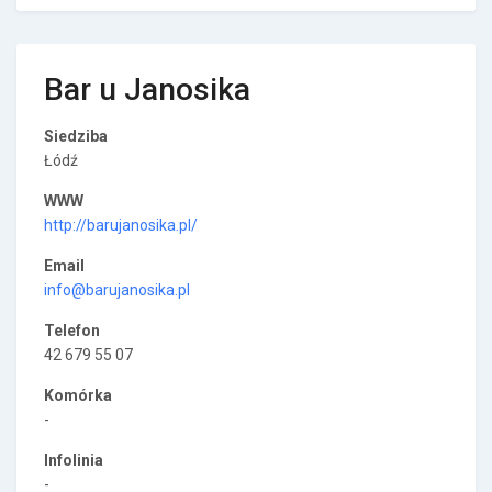
Bar u Janosika
Siedziba
Łódź
WWW
http://barujanosika.pl/
Email
info@barujanosika.pl
Telefon
42 679 55 07
Komórka
-
Infolinia
-