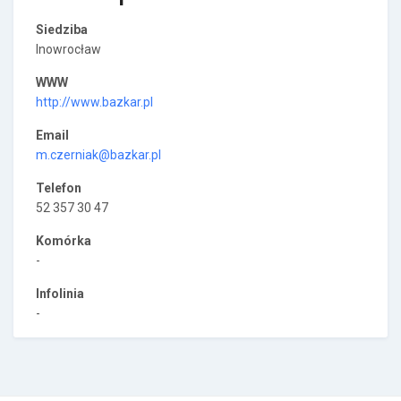
Siedziba
Inowrocław
WWW
http://www.bazkar.pl
Email
m.czerniak@bazkar.pl
Telefon
52 357 30 47
Komórka
-
Infolinia
-