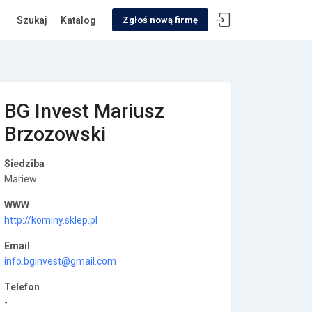
Szukaj
Katalog
Zgłoś nową firmę
BG Invest Mariusz
Brzozowski
Siedziba
Mariew
WWW
http://kominy.sklep.pl
Email
info.bginvest@gmail.com
Telefon
-