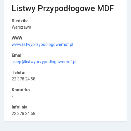
Listwy Przypodłogowe MDF
Siedziba
Warszawa
WWW
www.listwyprzypodlogowemdf.pl
Email
sklep@listwyprzypodlogowemdf.pl
Telefon
22 378 24 58
Komórka
-
Infolinia
22 378 24 58