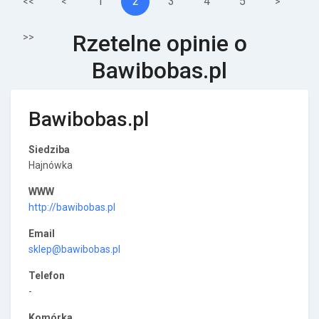
1
2
3
4
5
<<
<
>
Rzetelne opinie o
>>
Bawibobas.pl
Bawibobas.pl
Siedziba
Hajnówka
WWW
http://bawibobas.pl
Email
sklep@bawibobas.pl
Telefon
-
Komórka