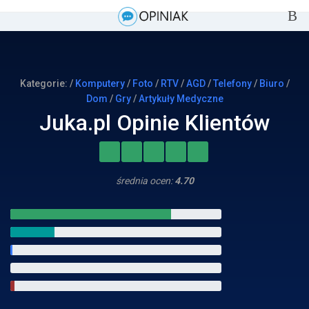
Kategorie: /
Komputery
/
Foto
/
RTV
/
AGD
/
Telefony
/
Biuro
/
Dom
/
Gry
/
Artykuły Medyczne
Juka.pl Opinie Klientów
średnia ocen:
4.70