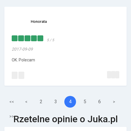
Honorata
5 / 5
2017-09-09
OK. Polecam
2
3
4
5
6
<<
<
>
Rzetelne opinie o Juka.pl
>>