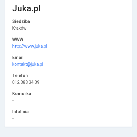
Juka.pl
Siedziba
Kraków
WWW
http://www.juka.pl
Email
kontakt@juka.pl
Telefon
012 383 34 39
Komórka
-
Infolinia
-