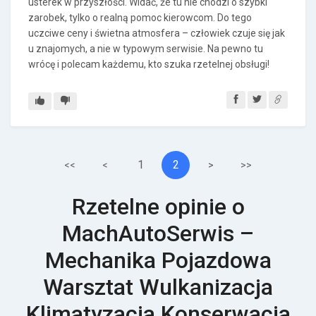
usterek w przyszłości. Widać, że tu nie chodzi o szybki
zarobek, tylko o realną pomoc kierowcom. Do tego
uczciwe ceny i świetna atmosfera – człowiek czuje się jak
u znajomych, a nie w typowym serwisie. Na pewno tu
wrócę i polecam każdemu, kto szuka rzetelnej obsługi!
1
2
<<
<
>
>>
Rzetelne opinie o
MachAutoSerwis –
Mechanika Pojazdowa
Warsztat Wulkanizacja
Klimatyzacja Konserwacja