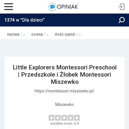
1374
w "Dla dzieci"
nazwa
↑
↓
ocena
↑
↓
ilość opinii
↑
↓
Little Explorers Montessori Preschool
| Przedszkole i Żłobek Montessori
Miszewko
https://montessori-miszewko.pl/
Miszewko
średnia ocen: 0.0