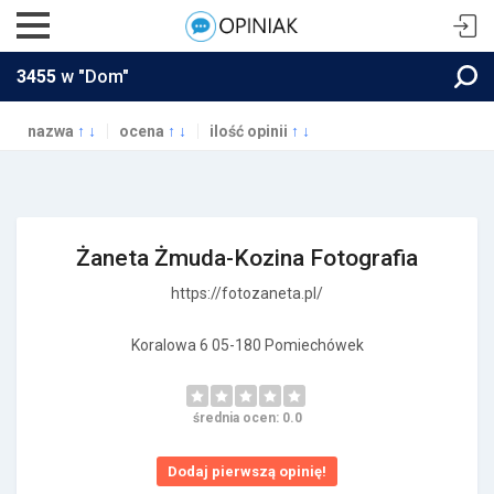
3455
w "Dom"
nazwa
↑
↓
ocena
↑
↓
ilość opinii
↑
↓
Żaneta Żmuda-Kozina Fotografia
https://fotozaneta.pl/
Koralowa 6 05-180 Pomiechówek
średnia ocen: 0.0
Dodaj pierwszą opinię!