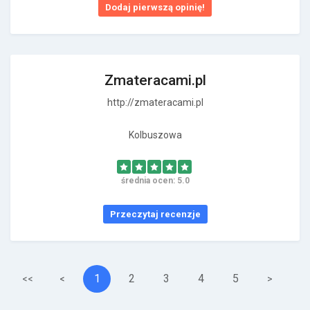
Dodaj pierwszą opinię!
Zmateracami.pl
http://zmateracami.pl
Kolbuszowa
średnia ocen: 5.0
Przeczytaj recenzje
1
2
3
4
5
<<
<
>