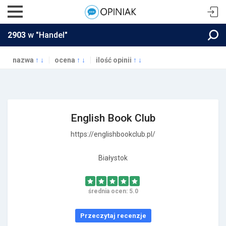
2903
w "Handel"
nazwa
↑
↓
ocena
↑
↓
ilość opinii
↑
↓
English Book Club
https://englishbookclub.pl/
Białystok
średnia ocen: 5.0
Przeczytaj recenzje