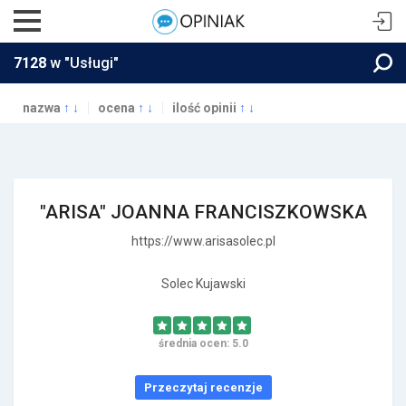
7128
w "Usługi"
nazwa
↑
↓
ocena
↑
↓
ilość opinii
↑
↓
"ARISA" JOANNA FRANCISZKOWSKA
https://www.arisasolec.pl
Solec Kujawski
średnia ocen: 5.0
Przeczytaj recenzje