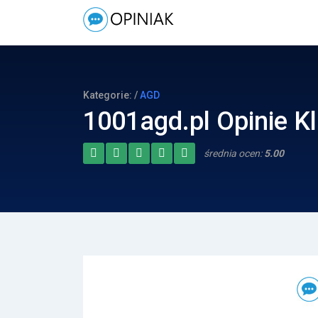
Kategorie: /
AGD
1001agd.pl Opinie K
średnia ocen:
5.00