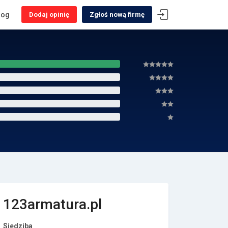
log
Dodaj opinię
Zgłoś nową firmę
123armatura.pl
Siedziba