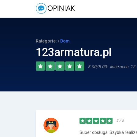
Kategorie: /
Dom
123armatura.pl
5.00/5.00 - ilość ocen: 12
5 / 5
Super obsługa. Szybka realiz