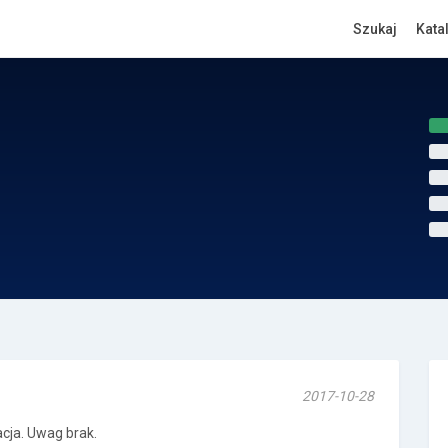
Szukaj
Kata
2017-10-28
acja. Uwag brak.