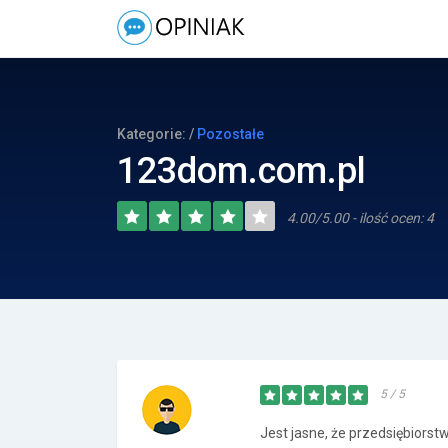
Kategorie: /
Pozostałe
123dom.com.pl
4.00/5.00 - ilość ocen: 4
5 / 5
Jest jasne, że przedsiębiorst