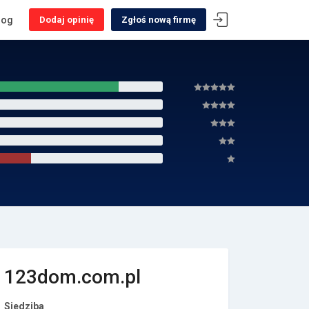
log
Dodaj opinię
Zgłoś nową firmę
123dom.com.pl
Siedziba