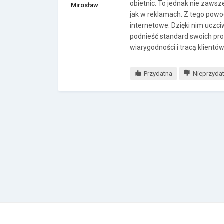
obietnic. To jednak nie zawsz
Mirosław
jak w reklamach. Z tego powo
internetowe. Dzięki nim uczci
podnieść standard swoich pro
wiarygodności i tracą klientó
Przydatna
Nieprzyda