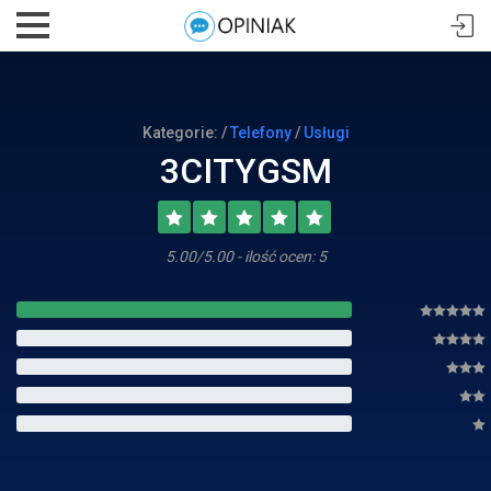
Kategorie: /
Telefony
/
Usługi
3CITYGSM
5.00/5.00 - ilość ocen: 5