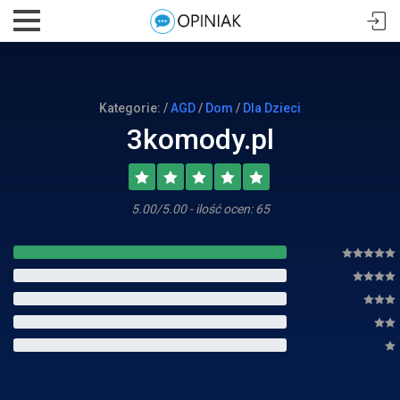
Kategorie: /
AGD
/
Dom
/
Dla Dzieci
3komody.pl
5.00/5.00 - ilość ocen: 65