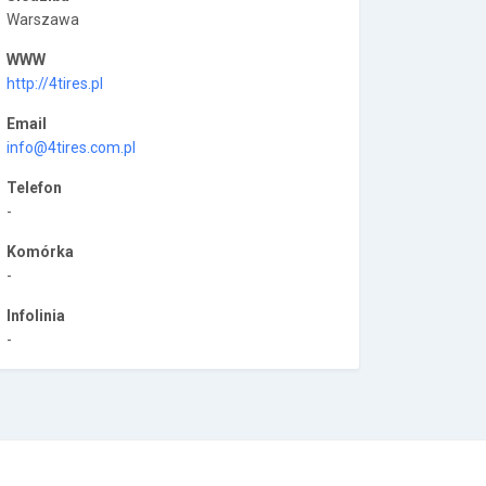
Warszawa
WWW
http://4tires.pl
Email
info@4tires.com.pl
Telefon
-
Komórka
-
Infolinia
-