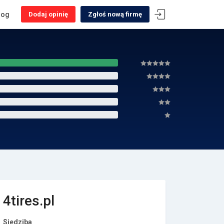
log
Dodaj opinię
Zgłoś nową firmę
4tires.pl
Siedziba