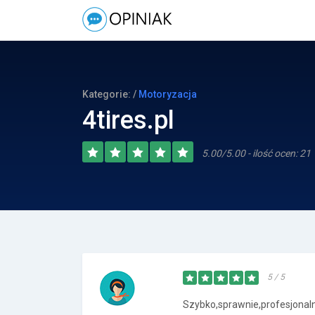
Kategorie: /
Motoryzacja
4tires.pl
5.00/5.00 - ilość ocen: 21
5 / 5
Szybko,sprawnie,profesjonaln