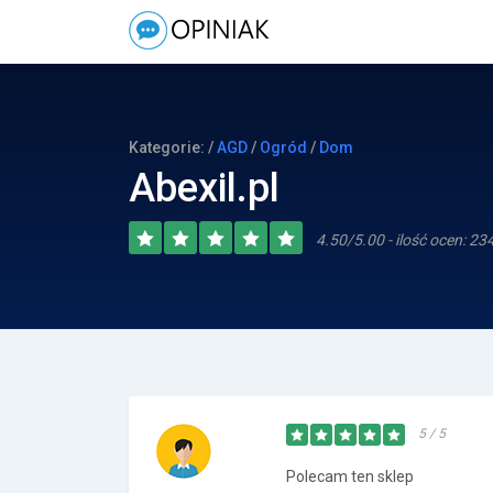
Kategorie: /
AGD
/
Ogród
/
Dom
Abexil.pl
4.50/5.00 - ilość ocen: 23
5 / 5
Polecam ten sklep