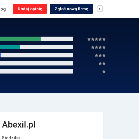
log
Dodaj opinię
Zgłoś nową firmę
Abexil.pl
Siedziba