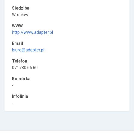
Siedziba
Wrocław
WWW
http://www.adapter.pl
Email
biuro@adapter.pl
Telefon
071780 66 60
Komórka
-
Infolinia
-