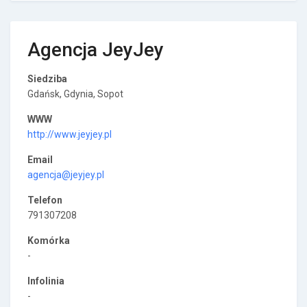
Agencja JeyJey
Siedziba
Gdańsk, Gdynia, Sopot
WWW
http://www.jeyjey.pl
Email
agencja@jeyjey.pl
Telefon
791307208
Komórka
-
Infolinia
-