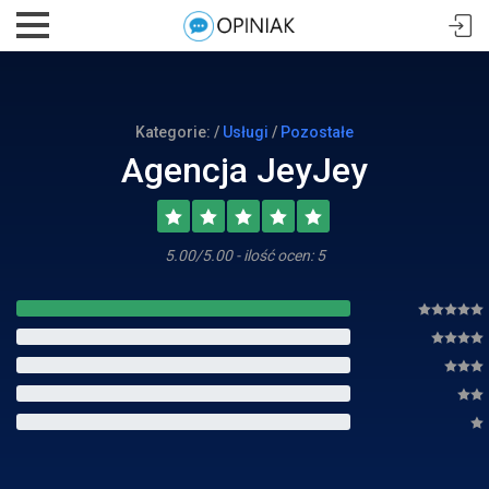
Kategorie: /
Usługi
/
Pozostałe
Agencja JeyJey
5.00/5.00 - ilość ocen: 5