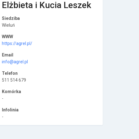
Elżbieta i Kucia Leszek
Siedziba
Wieluń
WWW
https://agrel.pl/
Email
info@agrel.pl
Telefon
511 514 679
Komórka
-
Infolinia
-