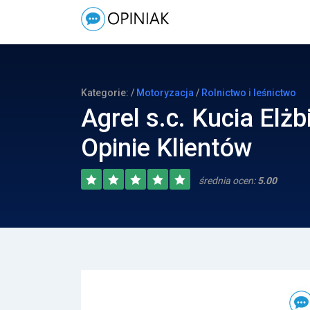
Kategorie: /
Motoryzacja
/
Rolnictwo i leśnictwo
Agrel s.c. Kucia Elżb
Opinie Klientów
średnia ocen:
5.00