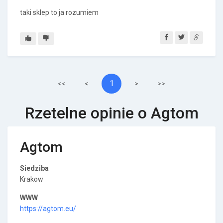
taki sklep to ja rozumiem
1
<<
<
>
>>
Rzetelne opinie o Agtom
Agtom
Siedziba
Krakow
WWW
https://agtom.eu/