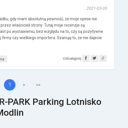
2021-03-05
adku, gdy mam absolutną pewność, że moje opinie nie
przez właścicieli strony. Tutaj moje recenzje są
st po wystawieniu, bez względu na to, czy są pozytywne
firmy czy wielkiego importera. Szanuję to, że nie dajecie
Udostępnij
tna
1
>
>>
IR-PARK Parking Lotnisko
Modlin