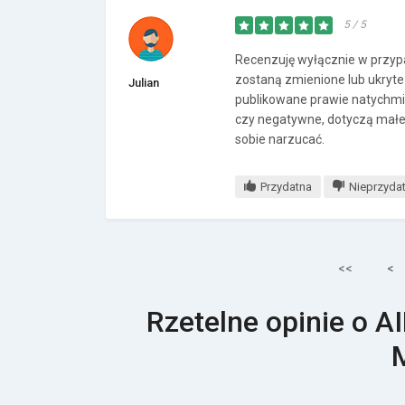
5 / 5
Recenzuję wyłącznie w przyp
zostaną zmienione lub ukryte 
Julian
publikowane prawie natychmia
czy negatywne, dotyczą małej 
sobie narzucać.
Przydatna
Nieprzyda
<<
<
Rzetelne opinie o A