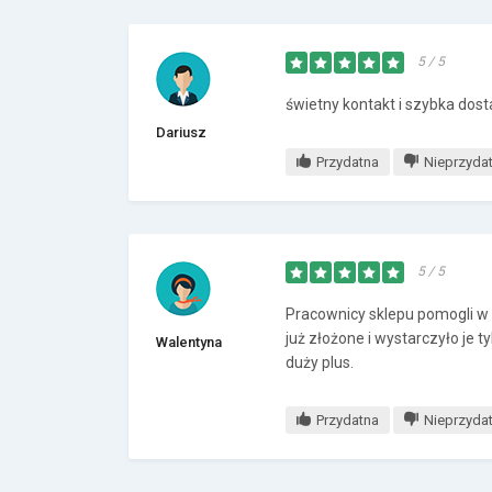
5 / 5
świetny kontakt i szybka dos
Dariusz
Przydatna
Nieprzyda
5 / 5
Pracownicy sklepu pomogli w w
już złożone i wystarczyło je 
Walentyna
duży plus.
Przydatna
Nieprzyda