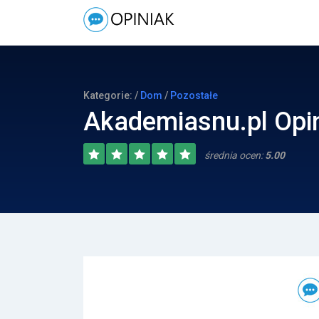
Kategorie: /
Dom
/
Pozostałe
Akademiasnu.pl Opin
średnia ocen:
5.00