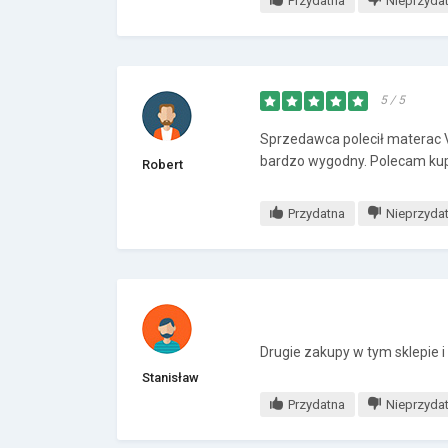
Przydatna
Nieprzyda
5 / 5
Sprzedawca polecił materac Ve
bardzo wygodny. Polecam kup
Robert
Przydatna
Nieprzyda
Drugie zakupy w tym sklepie 
Stanisław
Przydatna
Nieprzyda