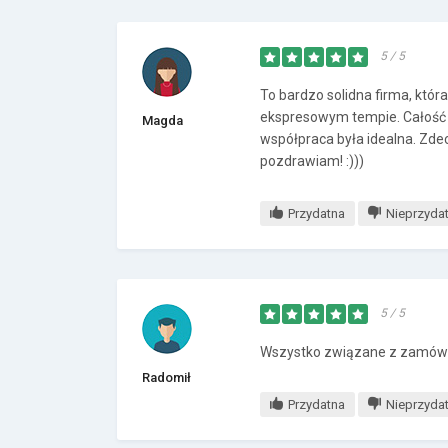
5 / 5
To bardzo solidna firma, któ
ekspresowym tempie. Całość 
Magda
współpraca była idealna. Zde
pozdrawiam! :)))
Przydatna
Nieprzyda
5 / 5
Wszystko związane z zamów
Radomił
Przydatna
Nieprzyda