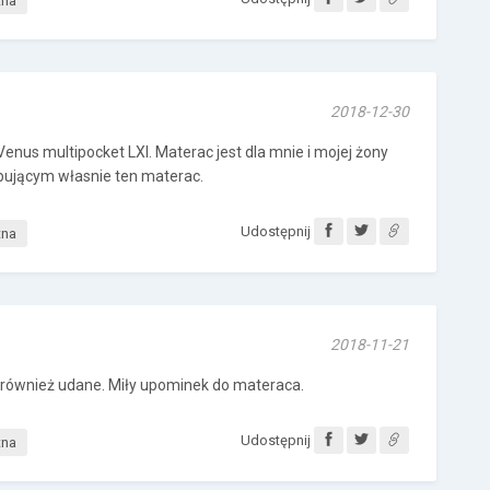
tna
2018-12-30
nus multipocket LXI. Materac jest dla mnie i mojej żony
ującym własnie ten materac.
Udostępnij
tna
2018-11-21
i również udane. Miły upominek do materaca.
Udostępnij
tna