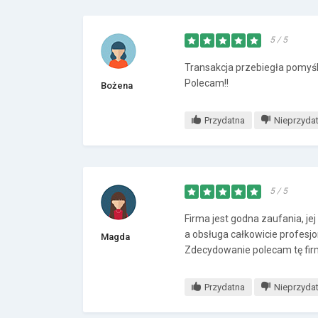
5 / 5
Transakcja przebiegła pomyś
Polecam!!
Bożena
Przydatna
Nieprzyda
5 / 5
Firma jest godna zaufania, je
a obsługa całkowicie profesj
Magda
Zdecydowanie polecam tę firm
Przydatna
Nieprzyda