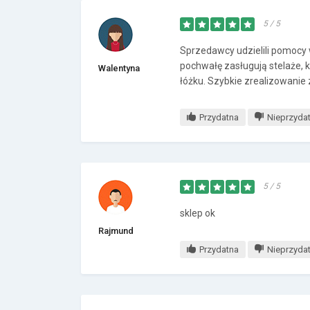
5 / 5
Sprzedawcy udzielili pomocy
pochwałę zasługują stelaże, k
Walentyna
łóżku. Szybkie zrealizowanie
Przydatna
Nieprzyda
5 / 5
sklep ok
Rajmund
Przydatna
Nieprzyda