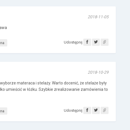
2018-11-05
tawa
Udostępnij
tna
2018-10-29
yborze materaca i stelaży. Warto docenić, że stelaże były
tylko umieścić w łóżku. Szybkie zrealizowanie zamówienia to
Udostępnij
tna