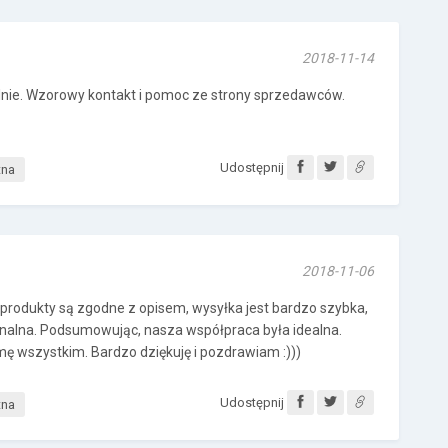
2018-11-14
lnie. Wzorowy kontakt i pomoc ze strony sprzedawców.
Udostępnij
tna
2018-11-06
j produkty są zgodne z opisem, wysyłka jest bardzo szybka,
onalna. Podsumowując, nasza współpraca była idealna.
ę wszystkim. Bardzo dziękuję i pozdrawiam :)))
Udostępnij
tna