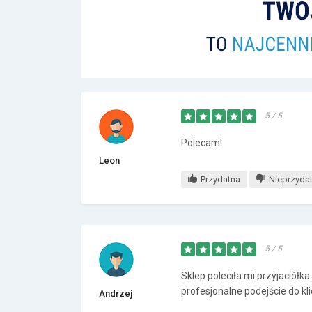
5 / 5
Polecam!
Leon
Przydatna
Nieprzyda
5 / 5
Sklep poleciła mi przyjaciółka
profesjonalne podejście do kli
Andrzej