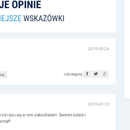
2019-03-24
Udostępnij
tna
2019-02-13
 i od razu się w nim zakochałam. Świetni ludzie i
enta!!!