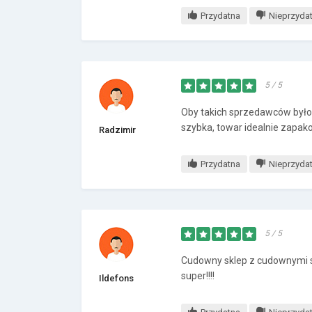
Przydatna
Nieprzyda
5 / 5
Oby takich sprzedawców było
szybka, towar idealnie zapak
Radzimir
Przydatna
Nieprzyda
5 / 5
Cudowny sklep z cudownymi sp
super!!!!
Ildefons