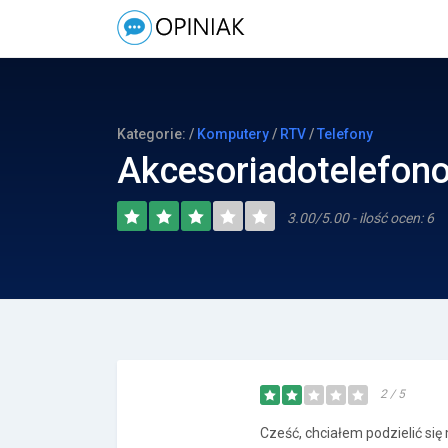
Kategorie: /
Komputery
/
RTV
/
Telefony
Akcesoriadotelefono
3.00/5.00 - ilość ocen: 6
2 / 5
Cześć, chciałem podzielić s