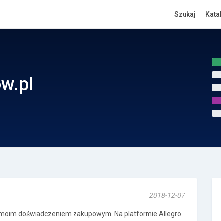
Szukaj
Kata
w.pl
2018-12-07
ię moim doświadczeniem zakupowym. Na platformie Allegro