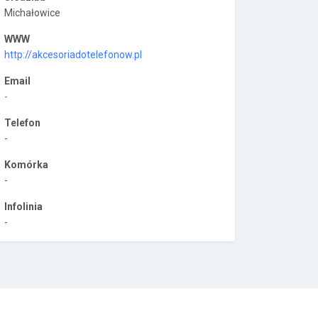
Michałowice
WWW
http://akcesoriadotelefonow.pl
Email
-
Telefon
-
Komórka
-
Infolinia
-