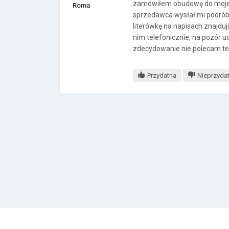
zamówiłem obudowę do mojego
Roma
sprzedawca wysłał mi podróbkę
literówkę na napisach znajdu
nim telefonicznie, na pozór 
zdecydowanie nie polecam teg
Przydatna
Nieprzyda