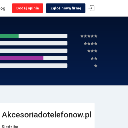
log
Dodaj opinię
Zgłoś nową firmę
Akcesoriadotelefonow.pl
Siedziba