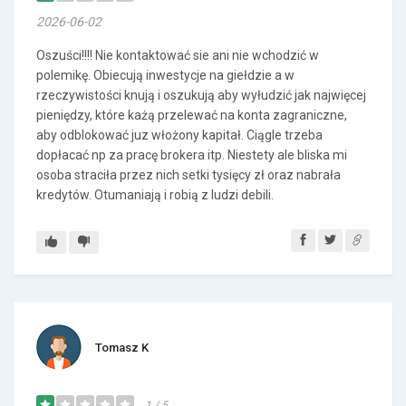
2026-06-02
Oszuści!!!! Nie kontaktować sie ani nie wchodzić w
polemikę. Obiecują inwestycje na giełdzie a w
rzeczywistości knują i oszukują aby wyłudzić jak najwięcej
pieniędzy, które każą przelewać na konta zagraniczne,
aby odblokować juz włożony kapitał. Ciągle trzeba
dopłacać np za pracę brokera itp. Niestety ale bliska mi
osoba straciła przez nich setki tysięcy zł oraz nabrała
kredytów. Otumaniają i robią z ludzi debili.
Tomasz K
1 / 5