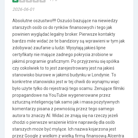
2026-06-01
Absolutne oszustwo!!!! Oszuści bazujące na niewiedzy
starszych osób co do rynków finansowych i tego jak
powinien wyglądać legalny broker. Pierwsze kontakty
bardzo miłe widać że te bandziory są wprawieni w tym jak
zdobywać zaufanie u ludzi. Wysyłają jakieś lipne
certyfikaty nie mające żadnego pokrycia zrobione w
jakimś programie graficznym. Po przyjrzeniu się spółka
czy cokolwiek to to jest zarejestrowany jest na jakieś
stanowisko biurowe w jakimś budynku w Londynie. To
konkretne stanowisko jest w tej chwili do wynajmu więc
było użyte tylko do rejestracji tego scamu. Żenujące filmiki
propagandowe na YouTubie wygenerowane przez
sztuczną inteligencję tak samo jak i masa pozytywnych
komentarzy pisana z pewnością przez tego samego
autora to znaczy AI. Widać że znają się na rzeczy jeżeli
chodzi o pierwsze wrażenie które naprawdę dla osób
starszych może być mylące. Ich nazwa kojarzona jest
przez Google z wielkim z wielką firmą finansową Alcentra