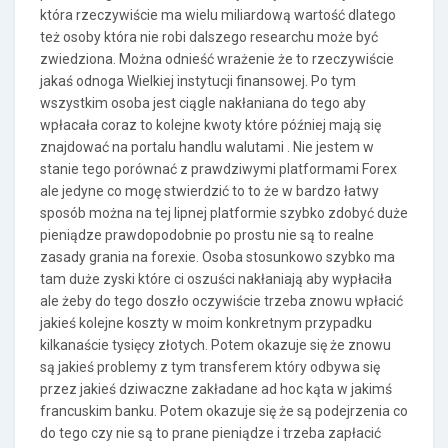
która rzeczywiście ma wielu miliardową wartość dlatego
też osoby która nie robi dalszego researchu może być
zwiedziona. Można odnieść wrażenie że to rzeczywiście
jakaś odnoga Wielkiej instytucji finansowej. Po tym
wszystkim osoba jest ciągle nakłaniana do tego aby
wpłacała coraz to kolejne kwoty które później mają się
znajdować na portalu handlu walutami . Nie jestem w
stanie tego porównać z prawdziwymi platformami Forex
ale jedyne co mogę stwierdzić to to że w bardzo łatwy
sposób można na tej lipnej platformie szybko zdobyć duże
pieniądze prawdopodobnie po prostu nie są to realne
zasady grania na forexie. Osoba stosunkowo szybko ma
tam duże zyski które ci oszuści nakłaniają aby wypłaciła
ale żeby do tego doszło oczywiście trzeba znowu wpłacić
jakieś kolejne koszty w moim konkretnym przypadku
kilkanaście tysięcy złotych. Potem okazuje się że znowu
są jakieś problemy z tym transferem który odbywa się
przez jakieś dziwaczne zakładane ad hoc kąta w jakimś
francuskim banku. Potem okazuje się że są podejrzenia co
do tego czy nie są to prane pieniądze i trzeba zapłacić