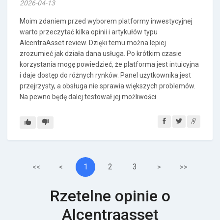
2026-04-13
Moim zdaniem przed wyborem platformy inwestycyjnej
warto przeczytać kilka opinii i artykułów typu
AlcentraAsset review. Dzięki temu można lepiej
zrozumieć jak działa dana usługa. Po krótkim czasie
korzystania mogę powiedzieć, że platforma jest intuicyjna
i daje dostęp do różnych rynków. Panel użytkownika jest
przejrzysty, a obsługa nie sprawia większych problemów.
Na pewno będę dalej testował jej możliwości
1
2
3
<<
<
>
>>
Rzetelne opinie o
Alcentraasset