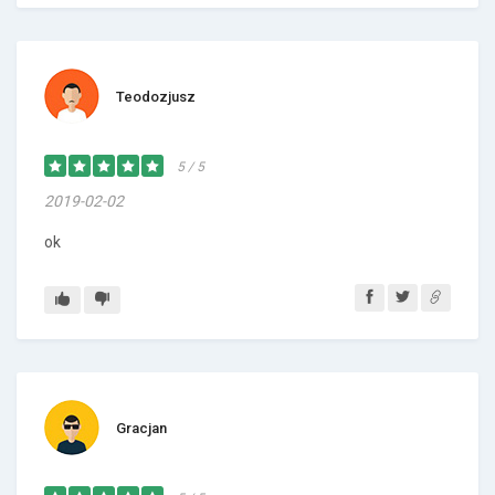
Teodozjusz
5 / 5
2019-02-02
ok
Gracjan