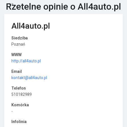
Rzetelne opinie o All4auto.pl
>>
All4auto.pl
Siedziba
Poznań
WWW
http://all4auto.pl
Email
kontakt@all4auto.pl
Telefon
510182989
Komórka
-
Infolinia