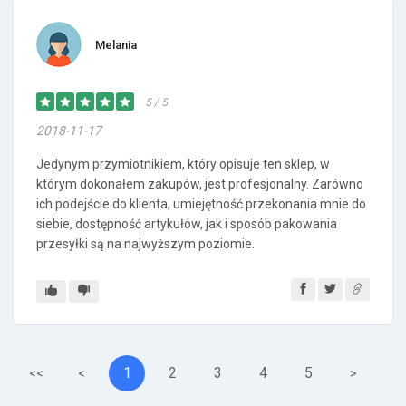
Melania
5 / 5
2018-11-17
Jedynym przymiotnikiem, który opisuje ten sklep, w
którym dokonałem zakupów, jest profesjonalny. Zarówno
ich podejście do klienta, umiejętność przekonania mnie do
siebie, dostępność artykułów, jak i sposób pakowania
przesyłki są na najwyższym poziomie.
1
2
3
4
5
<<
<
>