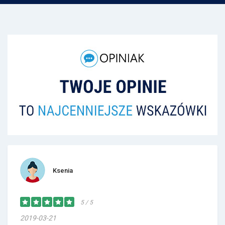
Ksenia
5 / 5
2019-03-21