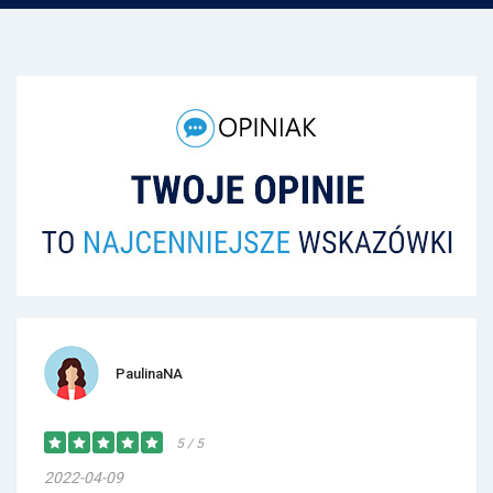
PaulinaNA
5 / 5
2022-04-09