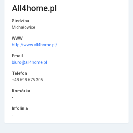
All4home.pl
Siedziba
Michałowice
WWW
http://www.all4home.pl/
Email
biuro@all4home.pl
Telefon
+48 698 675 305
Komórka
-
Infolinia
-