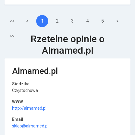
1
2
3
4
5
<<
<
>
Rzetelne opinie o
>>
Almamed.pl
Almamed.pl
Siedziba
Częstochowa
WWW
http://almamed.pl
Email
sklep@almamed.pl