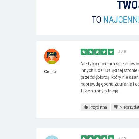
5 / 5
Nie tylko oceniam sprzedawców 
innych ludzi. Dzięki tej stro
Celina
przedsiębiorcą, który nie sza
naprawdę godna zaufania i od 
takie strony istnieją.
Przydatna
Nieprzyda
5 / 5