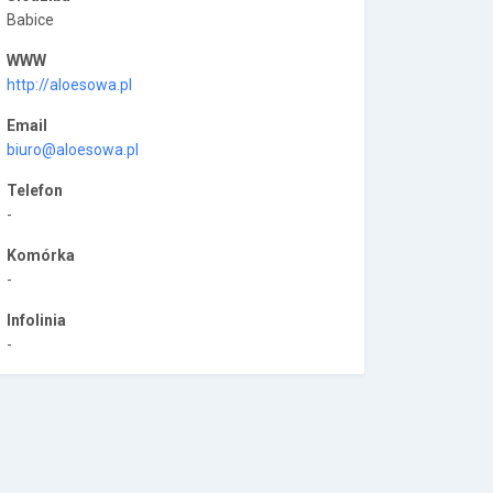
Babice
WWW
http://aloesowa.pl
Email
biuro@aloesowa.pl
Telefon
-
Komórka
-
Infolinia
-