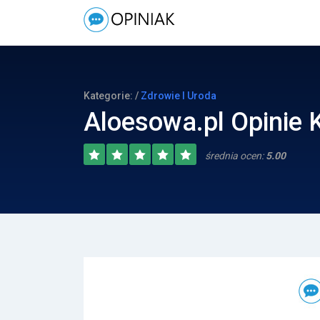
Kategorie: /
Zdrowie I Uroda
Aloesowa.pl Opinie 
średnia ocen:
5.00