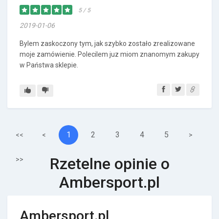
5 / 5
2019-01-06
Bylem zaskoczony tym, jak szybko zostało zrealizowane
moje zamówienie. Polecilem juz miom znanomym zakupy
w Państwa sklepie.
1
2
3
4
5
<<
<
>
Rzetelne opinie o
>>
Ambersport.pl
Ambersport.pl