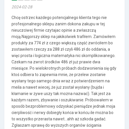
2024-02-28
Chcę ostrzec każdego potencjalnego klienta tego nie
profesjonalnego sklepu zanim dokona zakupu w tej
nieuczciwej firmie czytajac opinie a zwłaszczą
moją.Najgorszy sklep na jakikolwiek trafiłem. Zamówiłem
produkty za 774 zł z czego większą część zwróciłem bo
zostawiłem rzeczy za 288 zł czyli 486 zł do oddania, a
więc prosta i logiczna matematyka nic skomplikowanego.
Czekam na zwrot środków 486 zł już prawie dwa
miesiące. Po wielokrotnych próbach dodzwonienia się gdy
ktoś odbiera to zapewnia mnie, że przelew zostanie
wysłany tego samego dnia wraz z potwierdzeniem na
meila a nawet wiecej, że już został wysłany (bujda i
kłamanie w żywe uszy tak można nazwać). Tak jest za
każdym razem, zbywanie i oszukiwanie. Próbowałem w
sposób bezproblemowy odzyskać pieniądze jednak moja
cierpliwość i nerwy dobiegły końca w końcu ile można bo
to wszystko przerasta nawet...ahh aż szkoda gadać.
Zgłaszam sprawę do wyższych organów ścigania