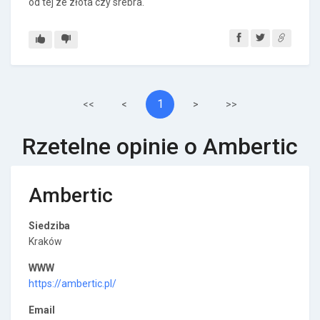
od tej ze złota czy srebra.
1
<<
<
>
>>
Rzetelne opinie o Ambertic
Ambertic
Siedziba
Kraków
WWW
https://ambertic.pl/
Email