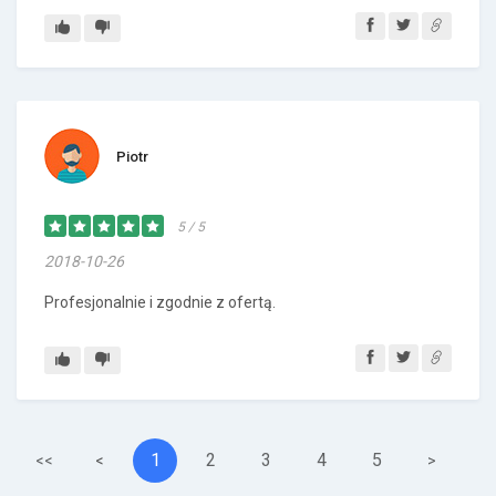
Piotr
5 / 5
2018-10-26
Profesjonalnie i zgodnie z ofertą.
1
2
3
4
5
<<
<
>