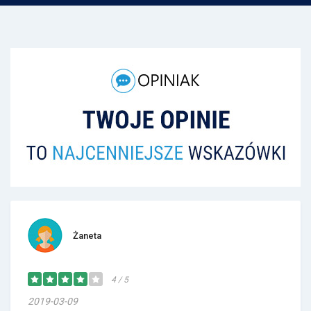
Żaneta
4 / 5
2019-03-09