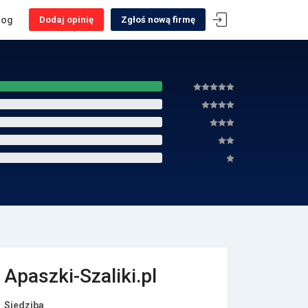
log
Dodaj opinię
Zgłoś nową firmę
Apaszki-Szaliki.pl
Siedziba