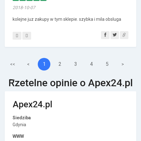
2018-10-07
kolejne juz zakupy w tym sklepie. szybka i mila obsluga
1
2
3
4
5
<<
<
>
Rzetelne opinie o Apex24.pl
>>
Apex24.pl
Siedziba
Gdynia
WWW