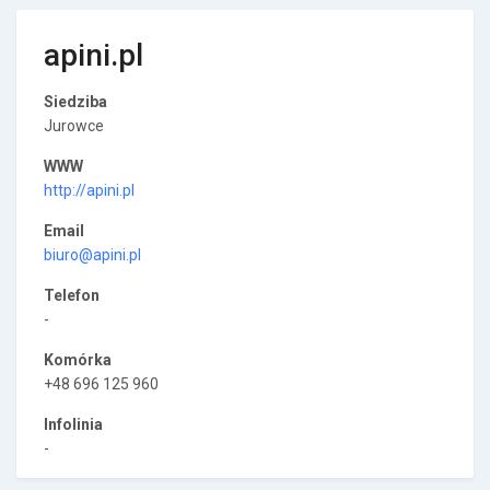
apini.pl
Siedziba
Jurowce
WWW
http://apini.pl
Email
biuro@apini.pl
Telefon
-
Komórka
+48 696 125 960
Infolinia
-