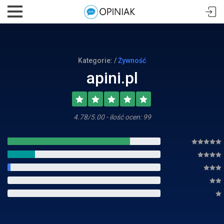
Kategorie: /
Żywność
apini.pl
4.78/5.00 - ilość ocen: 99