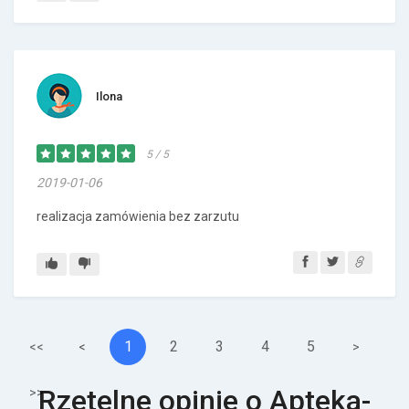
Ilona
5 / 5
2019-01-06
realizacja zamówienia bez zarzutu
1
2
3
4
5
<<
<
>
Rzetelne opinie o Apteka-
>>