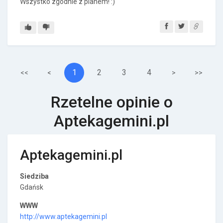
Wszystko zgodnie z planem! :)
1
2
3
4
<<
<
>
>>
Rzetelne opinie o
Aptekagemini.pl
Aptekagemini.pl
Siedziba
Gdańsk
WWW
http://www.aptekagemini.pl