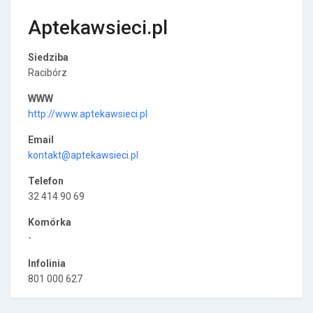
Aptekawsieci.pl
Siedziba
Racibórz
WWW
http://www.aptekawsieci.pl
Email
kontakt@aptekawsieci.pl
Telefon
32 414 90 69
Komórka
-
Infolinia
801 000 627