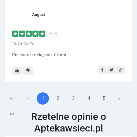
August
5 / 5
2018-10-26
Polecam aptekę pod różami
1
2
3
4
5
<<
<
>
Rzetelne opinie o
>>
Aptekawsieci.pl