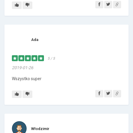
Ada
5 / 5
2019-01-26
Wszystko super
Włodzimir