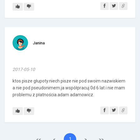
Janina
2017-05-10
ktos pisze głupoty.niech pisze nie pod swoim nazwiskiem
a nie pod pseudonimem.ja współpracuj 0d 6 lat i nie mam
problemu z płatnościa.adam adamowicz.
1
<<
<
>
>>