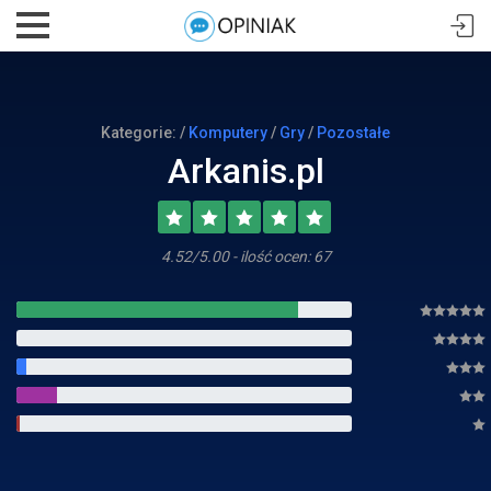
Kategorie: /
Komputery
/
Gry
/
Pozostałe
Arkanis.pl
4.52/5.00 - ilość ocen: 67