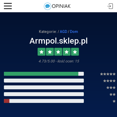
Kategorie: /
AGD
/
Dom
Armpol.sklep.pl
4.73/5.00 - ilość ocen: 15