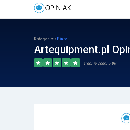
Kategorie: /
Biuro
Artequipment.pl Opi
średnia ocen:
5.00