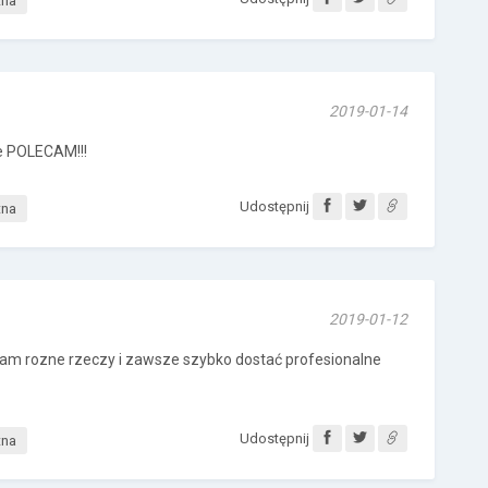
tna
2019-01-14
e POLECAM!!!
Udostępnij
tna
2019-01-12
piłam rozne rzeczy i zawsze szybko dostać profesionalne
Udostępnij
tna