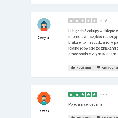
0 / 5
Lubię robić zakupy w sklepie
internetową, szybko realizuj
Cecylia
brakuje, to niespodzianki w p
lojalnościowego ze zniżkami 
emocjonalnie z tym sklepem 
Przydatna
Nieprzyda
5 / 5
Polecam serdecznie
Leszek