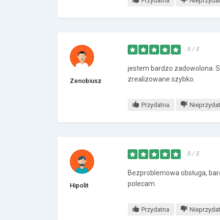
Przydatna
Nieprzyda
5 / 5
jestem bardzo zadowolona. 
zrealizowane szybko.
Zenobiusz
Przydatna
Nieprzyda
5 / 5
Bezproblemowa obsługa, bard
polecam.
Hipolit
Przydatna
Nieprzyda