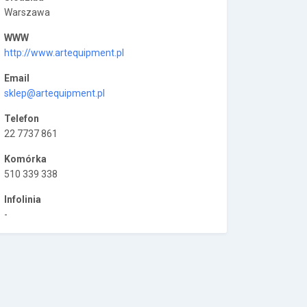
Warszawa
WWW
http://www.artequipment.pl
Email
sklep@artequipment.pl
Telefon
22 7737 861
Komórka
510 339 338
Infolinia
-