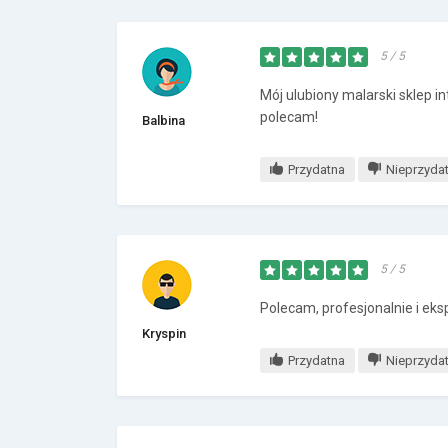
5 / 5
Mój ulubiony malarski sklep 
polecam!
Balbina
Przydatna
Nieprzyda
5 / 5
Polecam, profesjonalnie i ek
Kryspin
Przydatna
Nieprzyda