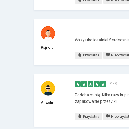
Przydatna
Nieprzyda
Wszystko idealnie! Serdeczni
Rajnold
Przydatna
Nieprzyda
5 / 5
Podoba mi się. Kilka razy ku
zapakowanie przesyłki
Anzelm
Przydatna
Nieprzyda