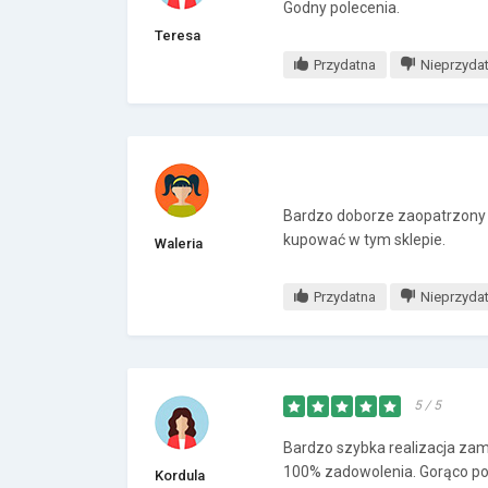
Godny polecenia.
Teresa
Przydatna
Nieprzyda
Bardzo doborze zaopatrzony 
kupować w tym sklepie.
Waleria
Przydatna
Nieprzyda
5 / 5
Bardzo szybka realizacja za
100% zadowolenia. Gorąco p
Kordula