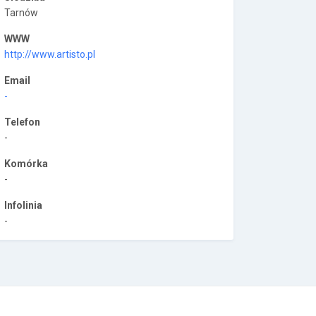
Tarnów
WWW
http://www.artisto.pl
Email
-
Telefon
-
Komórka
-
Infolinia
-