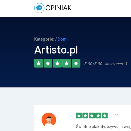
Kategorie: /
Dom
Artisto.pl
5.00/5.00 - ilość ocen: 3
5 / 5
Świetne plakaty, ożywiają wn