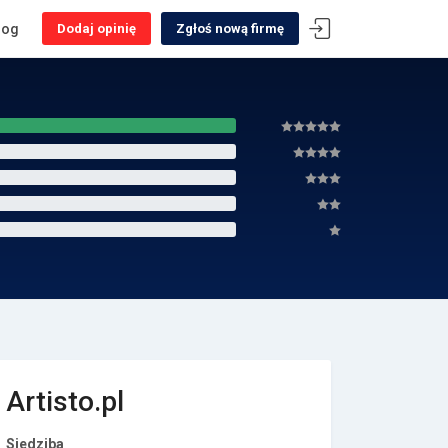
log
Dodaj opinię
Zgłoś nową firmę
Artisto.pl
Siedziba