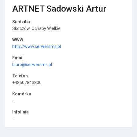
ARTNET Sadowski Artur
Siedziba
Skoczów, Ochaby Wielkie
WWW
http://www.serwersms.pl
Email
biuro@serwersms.pl
Telefon
+48502843800
Komórka
-
Infolinia
-