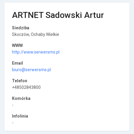
ARTNET Sadowski Artur
Siedziba
Skoczów, Ochaby Wielkie
WWW
http://www.serwersms.pl
Email
biuro@serwersms.pl
Telefon
+48502843800
Komórka
-
Infolinia
-