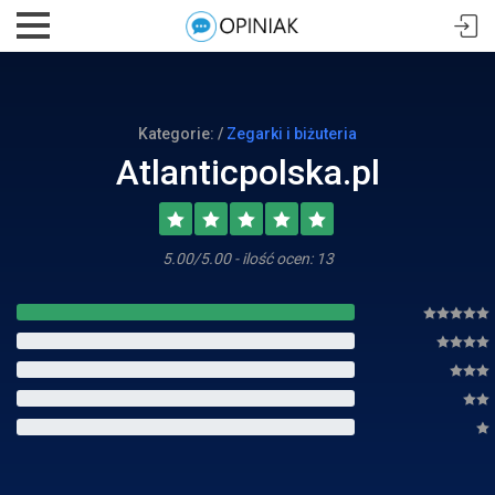
Kategorie: /
Zegarki i biżuteria
Atlanticpolska.pl
5.00/5.00 - ilość ocen: 13