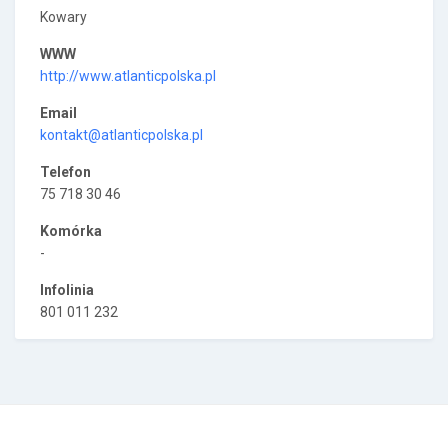
Kowary
WWW
http://www.atlanticpolska.pl
Email
kontakt@atlanticpolska.pl
Telefon
75 718 30 46
Komórka
-
Infolinia
801 011 232