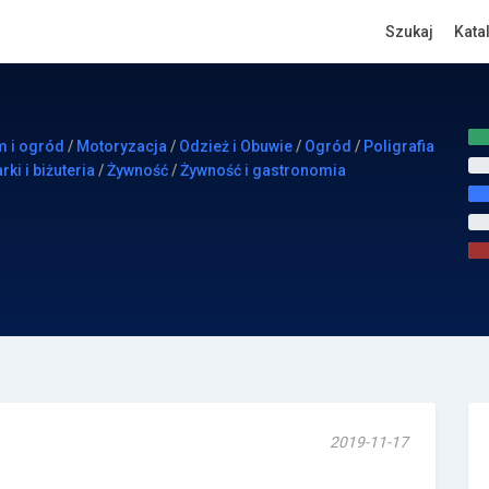
Szukaj
Kata
 i ogród
/
Motoryzacja
/
Odzież i Obuwie
/
Ogród
/
Poligrafia
rki i biżuteria
/
Żywność
/
Żywność i gastronomia
2019-11-17