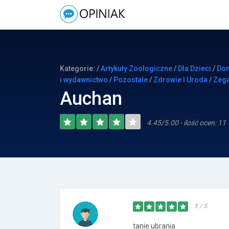
Kategorie: /
Artykuły Zoologiczne
/
Dla Dzieci
/
Dom
i wydawnictwo
/
Pozostałe
/
Zdrowie I Uroda
/
Zega
Auchan
4.45/5.00 - ilość ocen: 11
5 / 5
tanie ubrania