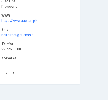
Siedziba
Piaseczno
WWW
https://www.auchan.pl/
Email
bok.direct@auchan.pl
Telefon
22 726 33 00
Komórka
-
Infolinia
-