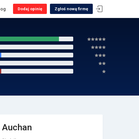
log
Dodaj opinię
Zgłoś nową firmę
Auchan