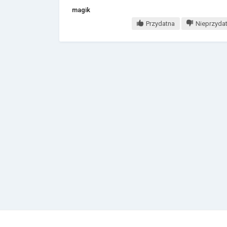
magik
Przydatna
Nieprzyda